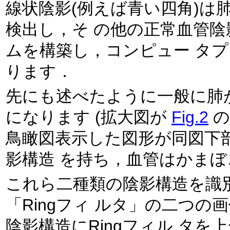
線状陰影(例えば青い四角)は
検出し，そ の他の正常血管陰影は検出しない画像認識アルゴリズ
ムを構築し，コンピュー タプログラムを作成することが必要にな
ります．
先にも述べたように一般に肺
になります (拡大図が
Fig.2
の
鳥瞰図表示した図形が同図下
影構造 を持ち，血管は
これら二種類の陰影構造を識別
「Ringフィ ルタ」の二つの画像フィルタを用います．まず両方の
陰影構造にRingフィル タを上から落とします．がん陰影ではRing