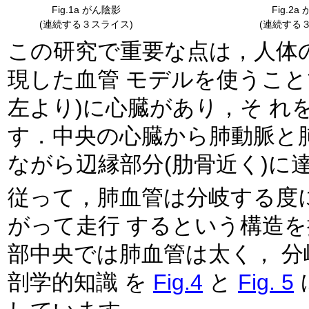
Fig.1a がん陰影
Fig.2
(連続する３スライス)
(連続する
この研究で重要な点は，人体
現した血管 モデルを使うことです．人体胸部では，中央(の少し
左より)に心臓があり，そ れを囲むように肺臓器が配置していま
す．中央の心臓から肺動脈と肺静脈が出 現し，
ながら辺縁部分(肋骨近く)に
従って，肺血管は分岐する度
がって走行 するという構造を持っています．本研究では，この胸
部中央では肺血管は太く， 分岐を繰り返す毎に細くなるという解
剖学的知識 を
Fig.4
と
Fig. 5
に