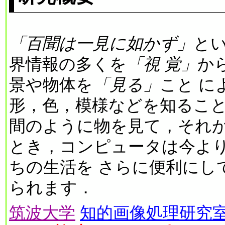
「百聞は一見に如かず」
と
界情報の多くを
「視 覚」
か
景や物体を
「見る」
こと によって，その広がり，大きさ，
形，色，模様などを知ることができます
間のように物を見て，それが
とき，コンピュータは今よ
ちの生活を さらに便利にしてくれるツールになり得ると考え
られます．
筑波大学
知的画像処理研究