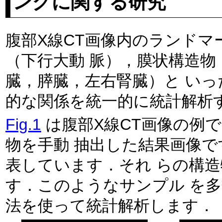
ングに関する研究
腹部X線CT画像内のランドマ
（下行大動 脈），膜状構造物（左右横隔膜），塊状構造物（肝
臓，膵臓，左右腎臓）と いった形態の異なる複数の構造物の空間
Fig.1
は腹部X線CT画像の例
物を手動 抽出した結果画像です．領域の色がそれぞれの構造物を
す．このようなサンプル を多数収集し，組織データ解析という手
法を使って統計解析します．