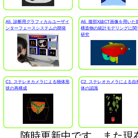
A5. 診断用グラフィカルユーザイ
A6. 腹部X線CT画像を用いた
ンターフェースシステムの開発
構造物の統計モデリングに関
研究
C1. ステレオカメラによる物体形
C2. ステレオカメラによる自
状の再構成
体の認識
随時更新中です．また現