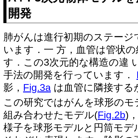
開発
肺がんは進行初期のステージ
います．一 方，血管は管状
す．この3次元的な構造の違
手法の開発を行っています．
影，
Fig.3a
は血管に隣接する
この研究ではがんを球形のモ
組み合わせたモデル(
Fig.2b
)
様子を球形モデルと円筒モデル