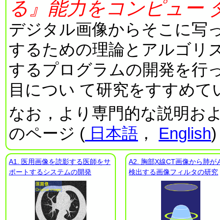
る』
能力をコンピュー 
デジタル画像からそこに写っ
するための理論とアルゴリズ
するプログラムの開発を行
目につい て研究をすすめて
なお，より専門的な説明お
のページ (
日本語
，
English
A1. 医用画像を読影する医師をサ
A2. 胸部X線CT画像から肺が
ポートするシステムの開発
検出する画像フィルタの研究