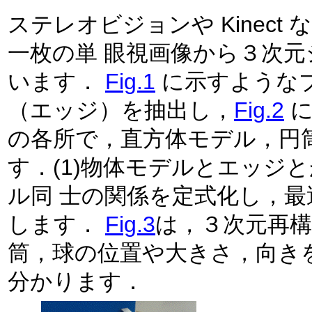
ステレオビジョンや Kinec
一枚の単 眼視画像から３次元シーンを再構成する研究を行なって
います．
Fig.1
に示すようなブ
（エッジ）を抽出し，
Fig.2
に示
の各所で，直方体モデル，円筒モ
す．(1)物体モデルとエッジと
ル同 士の関係を定式化し，最適な物体モデルの組み合わせを探索
します．
Fig.3
は，３次元再
筒，球の位置や大きさ，向き
分かります．