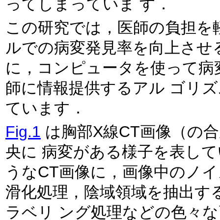
ってしまっていま す．
この研究では，医師の負担を
ルでの病変発見率を向上させ
に，コンピュータを使って病
師に情報提供するアル ゴリ
ています．
Fig.1
は胸部X線CT画像（の
央に 病変がある様子を表し
うなCT画像に，画像中のノイ
滑化処理，陰域領域を抽出す
ラベリ ング処理などの色々