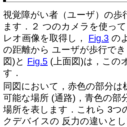
視覚障がい者（ユーザ）の歩
ます．２ つのカメラを使っ
レオ画像を取得し，
Fig.3
の
の距離から ユーザが歩行で
図)と
Fig.5
(上面図)は，この
す．
同図において，赤色の部分は
可能な場所 (通路)，青色の
場所を表します．これら 3つ
クデバイスの 反力の違いと