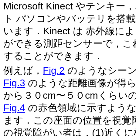
Microsoft Kinect 
ト パソコンやバッテリを搭
います．Kinect は 赤外
ができる測距センサーで，こ
することができます．
例えば，
Fig.2
Fig.3
のような距離画像が得られます． この距
Fig.4
の赤色領域に示すような椅子の座 面を認
ます．この座面の位置を視覚障碍者に
の視覚障がい者は，(1)近くに