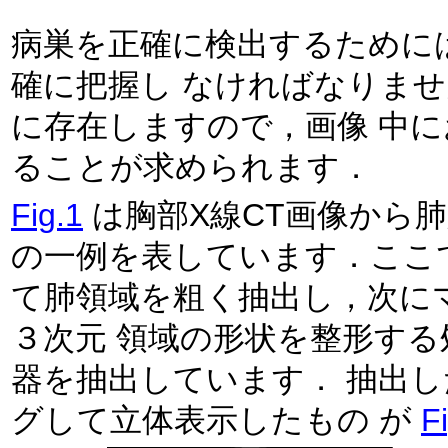
病巣を正確に検出するために
確に把握し なければなりま
に存在しますので，画像 中
ることが求められます．
Fig.1
は胸部X線CT画像から
の一例を表しています．ここ
て肺領域を粗く抽出し，次に
３次元 領域の形状を整形す
器を抽出しています． 抽出
グして立体表示したもの が
F